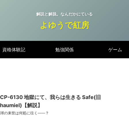
解説と解脱。なんだかにている
よゆうで紅房
資格体験記
勉強関係
ゲーム
SCP-6130 地獄にて、我らは生きる Safe(旧
Thaumiel)【解説】
地球の来世は何処に往く――？