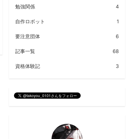
勉強関係
4
自作ロボット
1
要注意団体
6
記事一覧
68
資格体験記
3