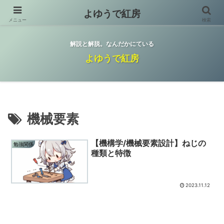
よゆうで紅房
メニュー
検索
解説と解脱。なんだかにている
よゆうで紅房
機械要素
【機構学/機械要素設計】ねじの
勉強関係
種類と特徴
2023.11.12