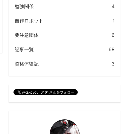
勉強関係
4
自作ロボット
1
要注意団体
6
記事一覧
68
資格体験記
3