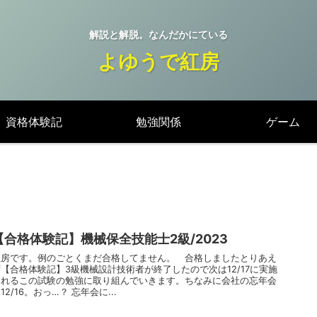
解説と解脱。なんだかにている
よゆうで紅房
資格体験記
勉強関係
ゲーム
【合格体験記】機械保全技能士2級/2023
紅房です。例のごとくまだ合格してません。 合格しましたとりあえ
ず【合格体験記】3級機械設計技術者が終了したので次は12/17に実施
されるこの試験の勉強に取り組んでいきます。ちなみに会社の忘年会
12/16。おっ…？ 忘年会に...